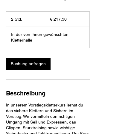
217,50
Euro
2 Std.
2
€ 217,50
S
t
In der von Ihnen gewünschten
d
Kletterhalle
.
Buchung anfragen
Beschreibung
In unserem Vorstiegskletterkurs lernst du
das sichere Klettern und Sichern im
Vorstieg. Wir vermitteln den richtigen
Umgang mit Seil und Expressen, das
Clippen, Sturztraining sowie wichtige
Sicherheits- und Taktikgrundlagen. Der Kurs