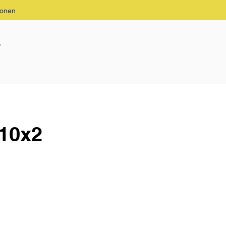
ionen
g
 10x2