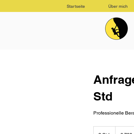
Startseite
Über mich
Anfrage
Std
Professionelle Bera
700
Euro