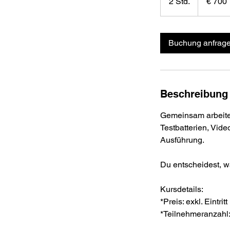
2 Std.
2
€ 700
S
t
d
Buchung anfrag
.
Beschreibung
Gemeinsam arbeiten
Testbatterien, Vide
Ausführung.
Du entscheidest, wa
Kursdetails:
*Preis: exkl. Eintri
*Teilnehmeranzahl: