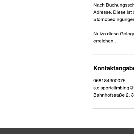
Nach Buchungsschl
Adresse. Diese ist d
Stornobedingunge
Nutze diese Gelegen
erreichen .
Kontaktangab
068184300075
s.c.sportclimbing
Bahnhofstraße 2, 3